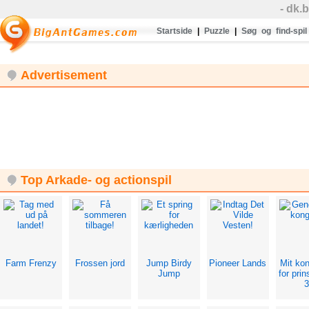
- dk.
Startside
|
Puzzle
|
Søg og find-spil
Advertisement
Top Arkade- og actionspil
Farm Frenzy
Frossen jord
Jump Birdy
Pioneer Lands
Mit kon
Jump
for pri